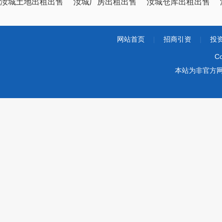
汝城土地出租出售
汝城厂房出租出售
汝城仓库出租出售
网站首页
|
招商引资
|
投
Co
本站为非官方