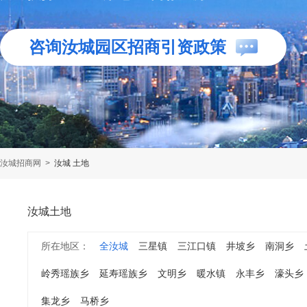
咨询汝城园区招商引资政策
汝城招商网
>
汝城 土地
汝城土地
所在地区：
全汝城
三星镇
三江口镇
井坡乡
南洞乡
岭秀瑶族乡
延寿瑶族乡
文明乡
暖水镇
永丰乡
濠头乡
集龙乡
马桥乡