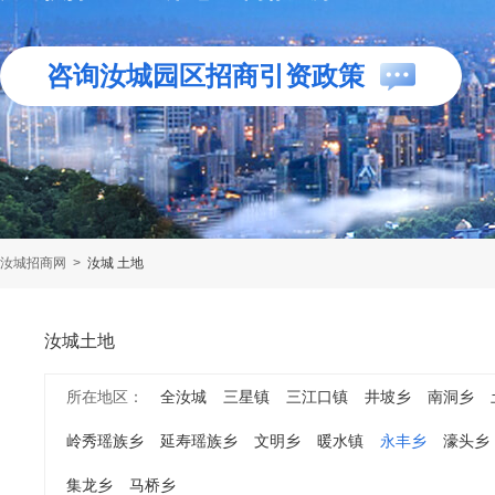
咨询汝城园区招商引资政策
汝城招商网
>
汝城 土地
汝城土地
所在地区：
全汝城
三星镇
三江口镇
井坡乡
南洞乡
岭秀瑶族乡
延寿瑶族乡
文明乡
暖水镇
永丰乡
濠头乡
集龙乡
马桥乡