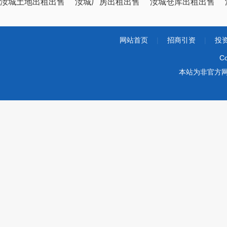
汝城土地出租出售
汝城厂房出租出售
汝城仓库出租出售
网站首页
|
招商引资
|
投
Co
本站为非官方