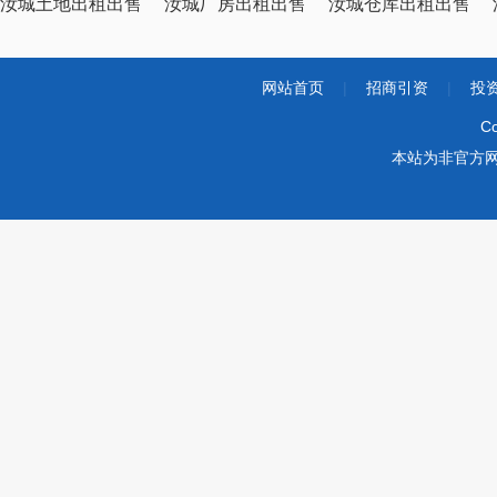
汝城土地出租出售
汝城厂房出租出售
汝城仓库出租出售
网站首页
|
招商引资
|
投
Co
本站为非官方