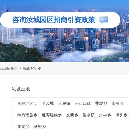
咨询汝城园区招商引资政策
汝城招商网
>
汝城 写字楼
汝城土地
所在地区：
全汝城
三星镇
三江口镇
井坡乡
南洞乡
岭秀瑶族乡
延寿瑶族乡
文明乡
暖水镇
永丰乡
濠头乡
集龙乡
马桥乡